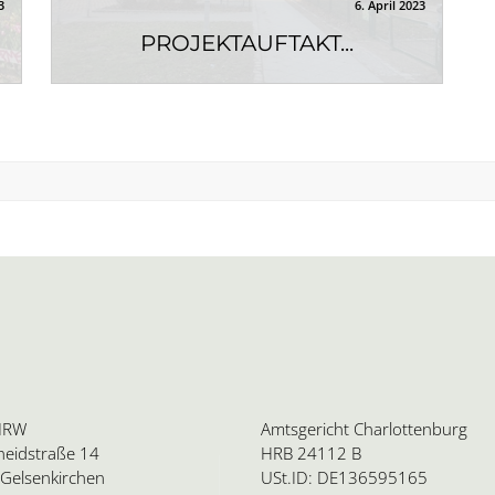
3
6. April 2023
PROJEKTAUFTAKT...
Seit Anfang April ist STERN mit der
Planungskoordination soziale
Infrastruktur beauftragt. Die...
 NRW
Amtsgericht Charlottenburg
eidstraße 14
HRB 24112 B
Gelsenkirchen
USt.ID: DE136595165