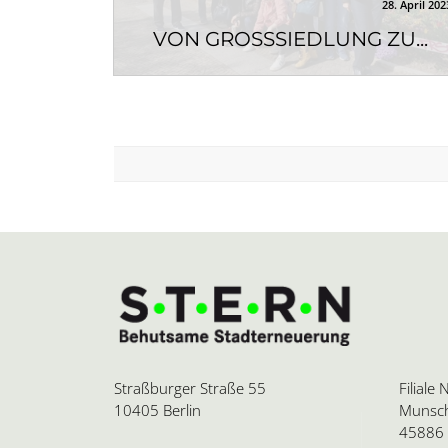
28. April 202
VON GROSSSIEDLUNG ZU...
Am 25. April trafen sich
Quartiersrät*innen und die STERN-Teams
aus den QM-Gebieten Gropiusstadt...
Straßburger Straße 55
Filiale
10405 Berlin
Munsch
45886 