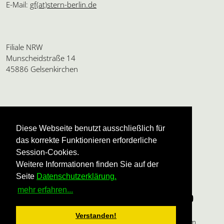
E-Mail:
gf(at)stern-berlin.de
Filiale NRW
Munscheidstraße 14
45886 Gelsenkirchen
Amtsgericht Charlottenburg
HRB 24112 B
Diese Webseite benutzt ausschließlich für
USt.ID: DE136595165
das korrekte Funktionieren erforderliche
Geschäftsführung:
Session-Cookies.
Ulrike Dannel und Beatrice Siegert
Weitere Informationen finden Sie auf der
Seite
Datenschutzerklärung.
mehr erfahren...
Verstanden!
Impressum