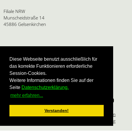
Filiale NRW
Munscheidstraße 14
45886 Gelsenkirchen
Amtsgericht Charlottenburg
HRB 24112 B
Diese Webseite benutzt ausschließlich für
USt.ID: DE136595165
das korrekte Funktionieren erforderliche
Geschäftsführung:
Session-Cookies.
Ulrike Dannel und Beatrice Siegert
Weitere Informationen finden Sie auf der
Seite
Datenschutzerklärung.
mehr erfahren...
Verstanden!
Impressum
Datenschutzerklärung