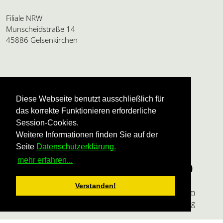
Filiale NRW
Munscheidstraße 14
45886 Gelsenkirchen
Amtsgericht Charlottenburg
HRB 24112 B
Diese Webseite benutzt ausschließlich für
USt.ID: DE136595165
das korrekte Funktionieren erforderliche
Geschäftsführung:
Session-Cookies.
Ulrike Dannel und Beatrice Siegert
Weitere Informationen finden Sie auf der
Seite
Datenschutzerklärung.
mehr erfahren...
Verstanden!
Impressum
Datenschutzerklärung