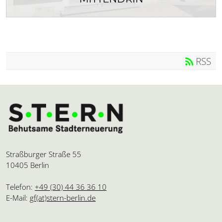
Am 23. August 2022 wurde das neue Stadtteil- und
Baubüro „DÜ33“ im Herzen des...
RSS
Straßburger Straße 55
10405 Berlin
Telefon:
+49 (30) 44 36 36 10
E-Mail:
gf(at)stern-berlin.de