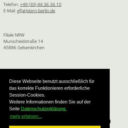
Telefon:
+49 (30) 44 36 36 10
E-Mail:
gf(at)stern-berlin.de
Filiale NRW
Munscheidstraße 14
45886 Gelsenkirchen
Amtsgericht Charlottenburg
HRB 24112 B
Diese Webseite benutzt ausschließlich für
USt.ID: DE136595165
das korrekte Funktionieren erforderliche
Geschäftsführung:
Session-Cookies.
Ulrike Dannel und Beatrice Siegert
Weitere Informationen finden Sie auf der
Seite
Datenschutzerklärung.
mehr erfahren...