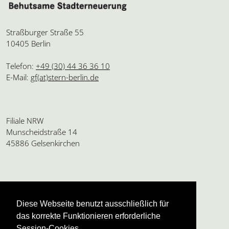
Straßburger Straße 55
10405 Berlin
Telefon:
+49 (30) 44 36 36 10
E-Mail:
gf(at)stern-berlin.de
Filiale NRW
Munscheidstraße 14
45886 Gelsenkirchen
Amtsgericht Charlottenburg
HRB 24112 B
Diese Webseite benutzt ausschließlich für
USt.ID: DE136595165
das korrekte Funktionieren erforderliche
Geschäftsführung:
Session-Cookies.