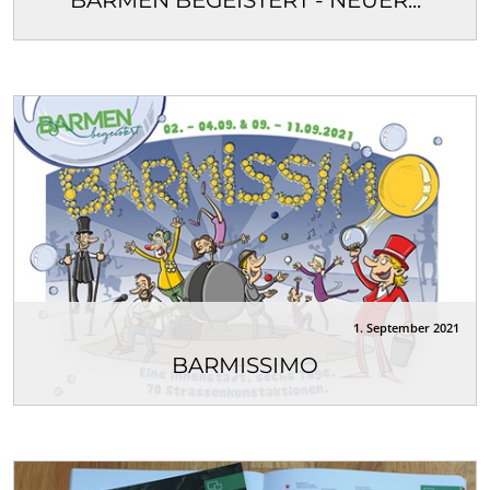
BARMEN BEGEISTERT - NEUER...
Das Innenstadtmanagement BarmenUrban stellt
den neuen Markenauftritt für den Standort vor.
Mit...
1. September 2021
BARMISSIMO
Unter dem Motto „Eine Innenstadt, sechs Tage, 70
Straßenkunstaktionen“ veranstaltet...