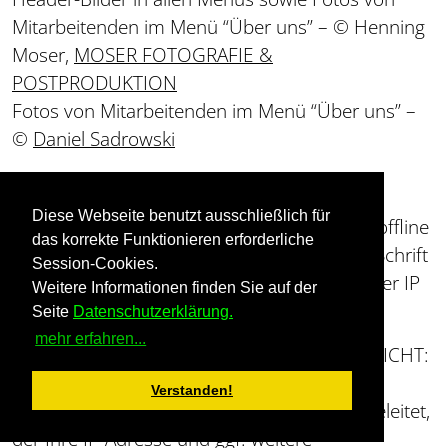
Mitarbeitenden im Menü “Über uns” – © Henning
Moser,
MOSER FOTOGRAFIE &
POSTPRODUKTION
Fotos von Mitarbeitenden im Menü “Über uns” –
©
Daniel Sadrowski
Google Fonts
Diese Webseite benutzt ausschließlich für
Wir setzen Google Fonts ein. Diese wurden offline
das korrekte Funktionieren erforderliche
verfügbar gemacht, sodass beim Abruf der Schrift
Session-Cookies.
durch den Nutzer dieser Website keine Nutzer IP
Weitere Informationen finden Sie auf der
an Google gesendet wird.
Seite
Datenschutzerklärung.
mehr erfahren...
Folgende Schriften werden eingesetzt (VORSICHT:
Durch Anklicken der untenstehenden Links
Verstanden!
werden Sie zu einem Google-Server weitergeleitet,
der Ihre IP-Adresse und ggf. weitere