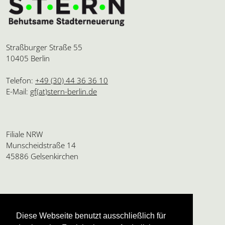
Straßburger Straße 55
10405 Berlin
Telefon:
+49 (30) 44 36 36 10
E-Mail:
gf(at)stern-berlin.de
Filiale NRW
Munscheidstraße 14
45886 Gelsenkirchen
Amtsgericht Charlottenburg
HRB 24112 B
Diese Webseite benutzt ausschließlich für
USt.ID: DE136595165